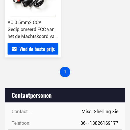
AC 0.5mm2 CCA
Gediplomeerd FCC van
het de Machtskoord van
de Computermonitor
Vind de beste prijs
1
Contactpersonen
Contactpersonen:
Miss. Sherling Xie
Telefoon:
86--13826169177