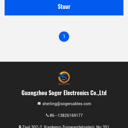
Stuur
1
Guangzhou Soger Electronics Co.,Ltd
sherling@sogercables.com
86--13826169177
Zaal 302-2, Xiankeng-Tuinwandelgalerij, No.351,