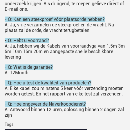
onderzoek krijgen. Als dringend, te roepen gelieve direct of
E-mail ons.
- Q: Kan een steekproef vóór plaatsorde hebben?
A: Ja, vrije verzamelen de steekproef en de vracht. Na
plaats zal de orde, de vracht terugbetalen
- Q: Hebt u voorraad?
A: Ja, hebben wij de Kabels van voorraadvga van 1.5m 3m
5m 10m 15m 20m en aangepaste snelle beschikbare
levering
- Q: Wat is de garantie?
A: 12Month
- Q: Hoe u test de kwaliteit van producten?
A: Elke kabel zou minstens 5 keer vóór verzending moeten
worden getest. En het rapport van elke test zal verzenden.
- Q: Hoe ongeveer de Naverkoopdienst?
A: Antwoord binnen 12 uren, oplossing binnen 2 dagen zal
zijn
Tags: