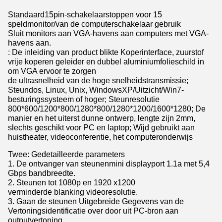
Standaard15pin-schakelaarstoppen voor 15
speldmonitor/van de computerschakelaar gebruik
Sluit monitors aan VGA-havens aan computers met VGA-
havens aan.
: De inleiding van product blikte Koperinterface, zuurstof
vrije koperen geleider en dubbel aluminiumfolieschild in
om VGA ervoor te zorgen
de ultrasnelheid van de hoge snelheidstransmissie;
Steundos, Linux, Unix, WindowsXP/Uitzicht/Win7-
besturingssysteem of hoger; Steunresolutie
800*600/1200*800/1280*800/1280*1200/1600*1280; De
manier en het uiterst dunne ontwerp, lengte zijn 2mm,
slechts geschikt voor PC en laptop; Wijd gebruikt aan
huistheater, videoconferentie, het computeronderwijs
Twee: Gedetailleerde parameters
1. De ontvanger van steunenmini displayport 1.1a met 5,4
Gbps bandbreedte.
2. Steunen tot 1080p en 1920 x1200
verminderde blanking videoresolutie.
3. Gaan de steunen Uitgebreide Gegevens van de
Vertoningsidentificatie over door uit PC-bron aan
outputvertoning.