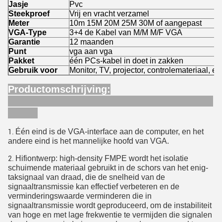
Jasje
Pvc
Steekproef
Vrij en vracht verzamel
Meter
10m 15M 20M 25M 30M of aangepast
VGA-Type
3+4 de Kabel van M/M M/F VGA
Garantie
12 maanden
Punt
vga aan vga
Pakket
één PCs-kabel in doet in zakken
Gebruik voor
Monitor, TV, projector, controlemateriaal, en
Productomschrijving:
Één eind is de VGA-interface aan de computer, en het
1.
andere eind is het mannelijke hoofd van VGA.
Hifiontwerp: high-density FMPE wordt het isolatie
2.
schuimende materiaal gebruikt in de schors van het enig-
taksignaal van draad, die de snelheid van de
signaaltransmissie kan effectief verbeteren en de
verminderingswaarde verminderen die in
signaaltransmissie wordt geproduceerd, om de instabiliteit
van hoge en met lage frekwentie te vermijden die signalen