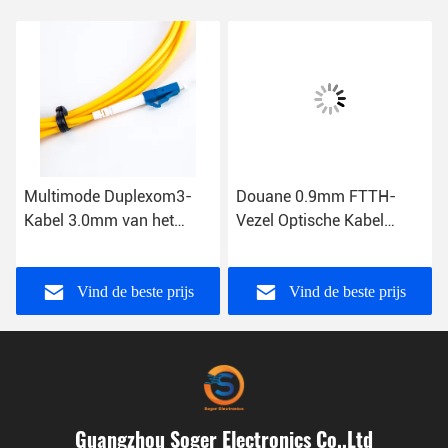
Multimode Duplexom3-
Douane 0.9mm FTTH-
Kabel 3.0mm van het
Vezel Optische Kabel
Vezelflard het Flardkoord
Simplexlszh 1M 3M 5M
van Sc LC
Vind de beste prijs
Vind de beste prijs
Guangzhou Soger Electronics Co.,Ltd