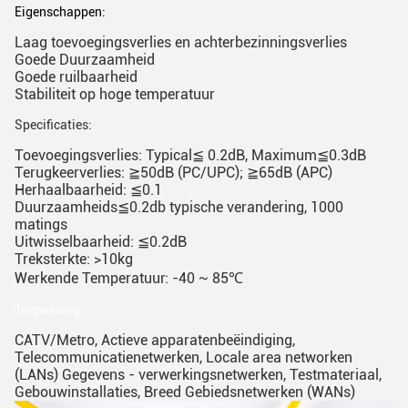
Eigenschappen:
Laag toevoegingsverlies en achterbezinningsverlies
Goede Duurzaamheid
Goede ruilbaarheid
Stabiliteit op hoge temperatuur
Specificaties:
Toevoegingsverlies: Typical≦ 0.2dB, Maximum≦0.3dB
Terugkeerverlies: ≧50dB (PC/UPC); ≧65dB (APC)
Herhaalbaarheid: ≦0.1
Duurzaamheids≦0.2db typische verandering, 1000
matings
Uitwisselbaarheid: ≦0.2dB
Treksterkte: >10kg
Werkende Temperatuur: -40 ~ 85℃
Toepassing:
CATV/Metro, Actieve apparatenbeëindiging,
Telecommunicatienetwerken, Locale area networken
(LANs) Gegevens - verwerkingsnetwerken, Testmateriaal,
Gebouwinstallaties, Breed Gebiedsnetwerken (WANs)