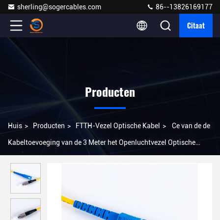
sherling@sogercables.com
86--13826169177
Citaat
Producten
Huis
>
Producten
>
FTTH-Vezel Optische Kabel
>
Ce van de de
Kabeltoevoeging van de 3 Meter het Openluchtvezel Optische
Verlies 0.2dB