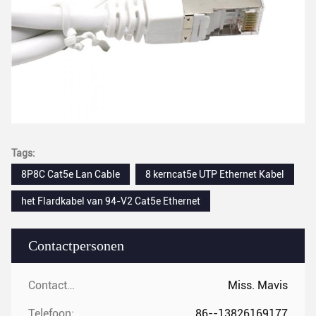
Tags:
8P8C Cat5e Lan Cable
8 kerncat5e UTP Ethernet Kabel
het Flardkabel van 94-V2 Cat5e Ethernet
Contactpersonen
Contactpersonen:
Miss. Mavis
Telefoon:
86--13826169177