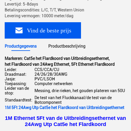
Levertijd: 5-8days
Betalingscondities: L/C, T/T, Western Union
Levering vermogen: 10000 meter/dag
Vind de beste prijs
Productgegevens
Productbeschrijving
Markeren:
Cat5e het Flardkoord van Uitbreidingsethernet
,
het Flardkoord van 24Awg Ethernet
,
5Ft Ethernet Flardkoord
Leider:
CCS/CCA/CU
Draadmaat:
24/26/28/30AWG
Jasje:
PVC/LSOH
Toepassing:
Computer netwerken
Leider van de
Messing, drie rieken, het gouden plateren van 50U
stop:
De test van het Fluckkanaal/de test van de
Standaardtest:
Botcomponent
1M 5Ft 24Awg Utp Cat5e het Flardkoord van Uitbreidingsethernet
1M Ethernet 5Ft van de Uitbreidingsethernet van
24Awg Utp Cat5e het Flardkoord