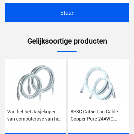
Stuur
Gelijksoortige producten
Van het het Jasjekoper
8P8C Cat5e Lan Cable
van computerpvc van het
Copper Pure 24AWG
de Draadcat5e Flard het
verdraaide het Flardkoord
Koord Binnenrj45
van 4 Paarutp