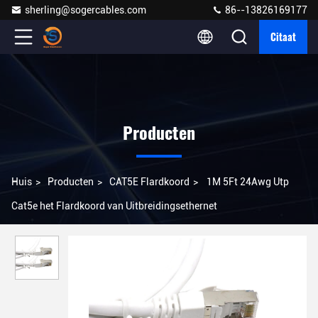
sherling@sogercables.com
86--13826169177
Citaat
Producten
Huis
>
Producten
>
CAT5E Flardkoord
>
1M 5Ft 24Awg Utp
Cat5e het Flardkoord van Uitbreidingsethernet