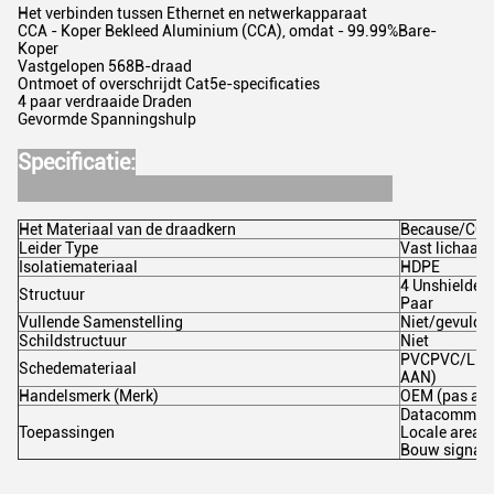
Het verbinden tussen Ethernet en netwerkapparaat
CCA - Koper Bekleed Aluminium (CCA), omdat - 99.99%Bare-
Koper
Vastgelopen 568B-draad
Ontmoet of overschrijdt Cat5e-specificaties
4 paar verdraaide Draden
Gevormde Spanningshulp
Specificatie:
Het Materiaal van de draadkern
Because/CC
Leider Type
Vast lichaam
Isolatiemateriaal
HDPE
4 Unshielded
Structuur
Paar
Vullende Samenstelling
Niet/gevuld G
Schildstructuur
Niet
PVCPVC/LDP
Schedemateriaal
AAN)
Handelsmerk (Merk)
OEM (pas aa
Datacommuni
Toepassingen
Locale area n
Bouw signale