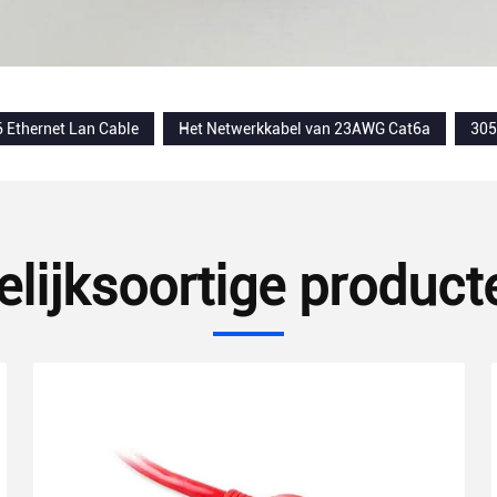
 Ethernet Lan Cable
Het Netwerkkabel van 23AWG Cat6a
305
elijksoortige product