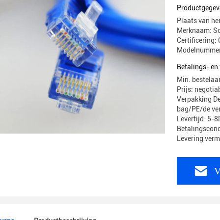
Productgegev
Plaats van he
Merknaam: S
Certificering
Modelnummer:
Betalings- e
Min. bestelaa
Prijs: negotia
Verpakking De
bag/PE/de ver
Levertijd: 5-
Betalingscond
Levering ver
V