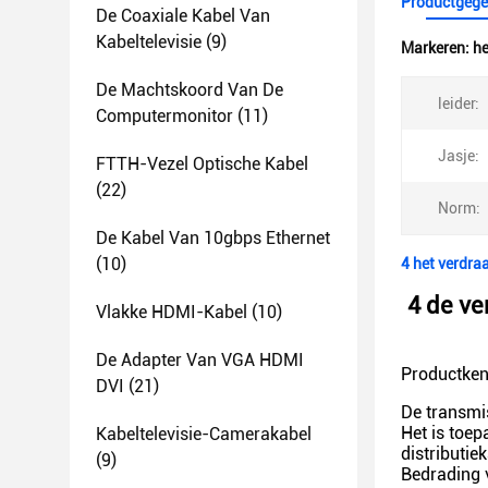
Productgege
De Coaxiale Kabel Van
Kabeltelevisie
(9)
Markeren:
he
De Machtskoord Van De
leider:
Computermonitor
(11)
Jasje:
FTTH-Vezel Optische Kabel
(22)
Norm:
De Kabel Van 10gbps Ethernet
(10)
4 het verdra
4 de ve
Vlakke HDMI-Kabel
(10)
De Adapter Van VGA HDMI
Productke
DVI
(21)
De transmi
Het is toep
Kabeltelevisie-Camerakabel
distributie
(9)
Bedrading 