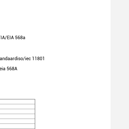
TIA/EIA 568a
tandaardiso/iec 11801
eia 568A