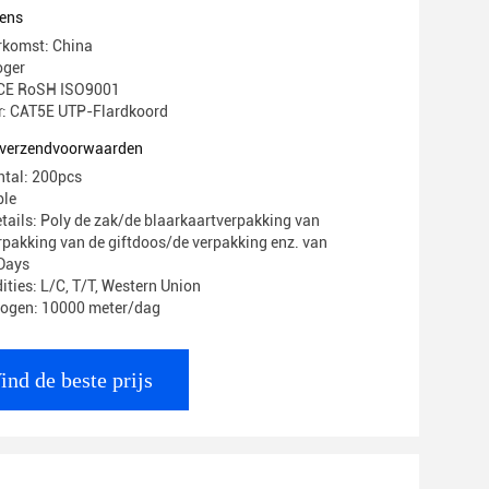
ens
rkomst: China
oger
: CE RoSH ISO9001
 CAT5E UTP-Flardkoord
n verzendvoorwaarden
ntal: 200pcs
ble
tails: Poly de zak/de blaarkaartverpakking van
pakking van de giftdoos/de verpakking enz. van
8Days
ities: L/C, T/T, Western Union
mogen: 10000 meter/dag
ind de beste prijs