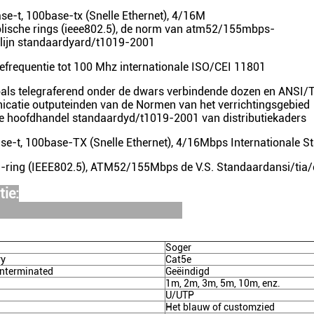
se-t, 100base-tx (Snelle Ethernet), 4/16M
ische rings (ieee802.5), de norm van atm52/155mbps-
ijn standaardyard/t1019-2001
efrequentie tot 100 Mhz internationale ISO/CEI 11801
oals telegraferend onder de dwars verbindende dozen en ANSI/
catie outputeinden van de Normen van het verrichtingsgebied
de hoofdhandel standaardyd/t1019-2001 van distributiekaders
se-t, 100base-TX (Snelle Ethernet), 4/16Mbps Internationale S
-ring (IEEE802.5), ATM52/155Mbps de V.S. Standaardansi/tia/
tie:
Soger
ry
Cat5e
nterminated
Geëindigd
1m, 2m, 3m, 5m, 10m, enz.
U/UTP
Het blauw of customzied