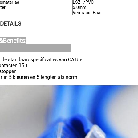
emateriaal
LSZH/PVC
ter
5.0mm
Verdraaid Paar
DETAILS
&Benefits:
d de standaardspecificaties van CAT5e
ontacten 15μ
stoppen
 in 5 kleuren en 5 lengten als norm