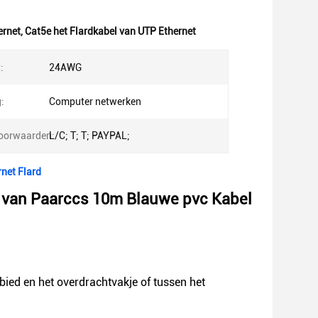
ernet
,
Cat5e het Flardkabel van UTP Ethernet
:
24AWG
:
Computer netwerken
oorwaarden:
L/C; T; T; PAYPAL;
net Flard
rd van Paarccs 10m Blauwe pvc Kabel
bied en het overdrachtvakje of tussen het