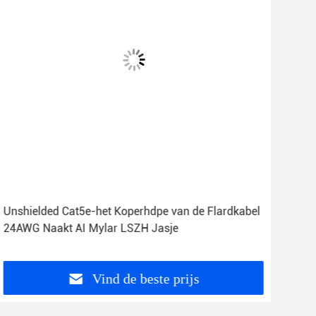
Unshielded Cat5e-het Koperhdpe van de Flardkabel
Fab
24AWG Naakt AI Mylar LSZH Jasje
van 
Geïs
Vind de beste prijs