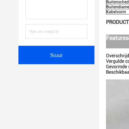
Buitensched
Buitendiame
Kabelvorm
PRODUCT
Features
Stuur
Overschrij
Vergulde c
Gevormde 
Beschikbaar