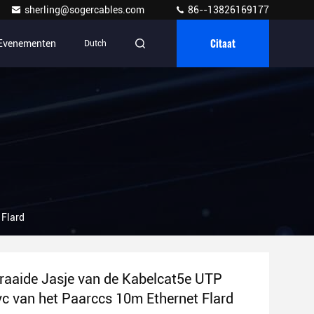
sherling@sogercables.com
86--13826169177
Citaat
Evenementen
Dutch
 Flard
draaide Jasje van de Kabelcat5e UTP
c van het Paarccs 10m Ethernet Flard