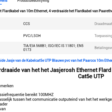
vens
Productbeschrijving
t Flardkabel van 10m Ethernet
,
4 verdraaide het Flardkabel van Paareth
CCS
Draadmaat
PVC/LSOH
Toepassing
TIA/EIA 568B1; ISO/IEC IS 11801; EN5
Betalingsv
0173
aide Jasje van de Kabelcat5e UTP Blauwe pvc van het Paarccs 10m Ether
rdraaide van het het Jasjerosh Ethernet Fla
Cat5e UTP
nmerken
ssiefrequentie bereikt 100MHZ
asselijk tussen het communicatie outputeind van het het werkge
kader
van