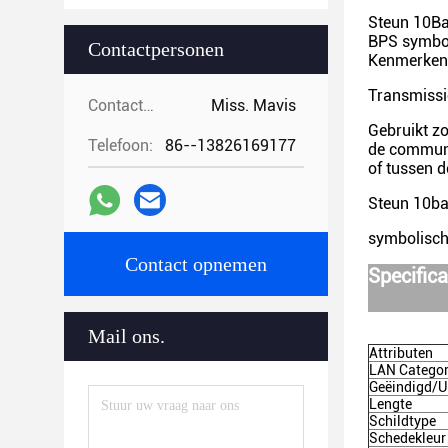
Steun 10Ba
BPS symbol
Contactpersonen
Kenmerkenl
Transmissi
Contactpersonen:
Miss. Mavis
Gebruikt z
Telefoon:
86--13826169177
de communi
of tussen 
Steun 10ba
symbolisch
Contact opnemen
Specifica
Mail ons.
Attributen
LAN Catego
Geëindigd/U
Lengte
Schildtype
Schedekleur