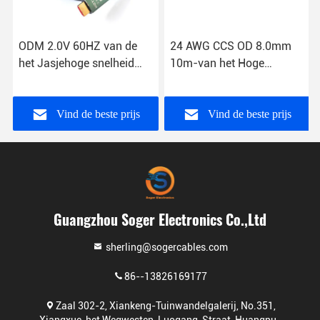
ODM 2.0V 60HZ van de
24 AWG CCS OD 8.0mm
het Jasjehoge snelheid
10m-van het Hoge
HDMI van pvc de
snelheidskoord 3D Zwarte
Kabelcomputer aan
Kabel Van verschillende
Projector
media voor PC
Vind de beste prijs
Vind de beste prijs
Guangzhou Soger Electronics Co.,Ltd
sherling@sogercables.com
86--13826169177
Zaal 302-2, Xiankeng-Tuinwandelgalerij, No.351,