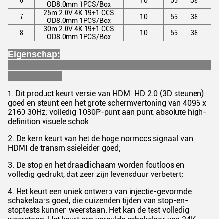
6
10
56
38
37
OD8.0mm 1PCS/Box
25m 2.0V 4K 19+1 CCS
7
10
56
38
37
OD8.0mm 1PCS/Box
30m 2.0V 4K 19+1 CCS
8
10
56
38
37
OD8.0mm 1PCS/Box
Eigenschap:
Dit product keurt versie van HDMI HD 2.0 (3D steunen)
1.
goed en steunt een het grote schermvertoning van 4096 x
2160 30Hz; volledig 1080P-punt aan punt, absolute high-
definition visuele schok
2. De kern keurt van het de hoge normccs signaal van
HDMI de transmissieleider goed;
3. De stop en het draadlichaam worden foutloos en
volledig gedrukt, dat zeer zijn levensduur verbetert;
4. Het keurt een uniek ontwerp van injectie-gevormde
schakelaars goed, die duizenden tijden van stop-en-
stoptests kunnen weerstaan. Het kan de test volledig