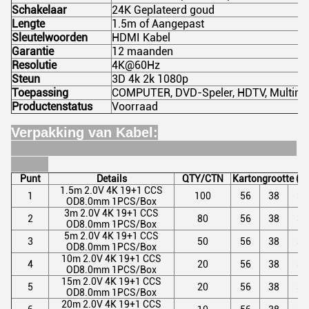
Schakelaar
24K Geplateerd goud
Lengte
1.5m of Aangepast
Sleutelwoorden
HDMI Kabel
Garantie
12 maanden
Resolutie
4K@60Hz
Steun
3D 4k 2k 1080p
Toepassing
COMPUTER, DVD-Speler, HDTV, Multimed
Productenstatus
Voorraad
Verpakking van Kabel:
Punt
Details
QTY/CTN
Kartongrootte (c
1.5m 2.0V 4K 19+1 CCS
1
100
56
38
37
OD8.0mm 1PCS/Box
3m 2.0V 4K 19+1 CCS
2
80
56
38
37
OD8.0mm 1PCS/Box
5m 2.0V 4K 19+1 CCS
3
50
56
38
37
OD8.0mm 1PCS/Box
10m 2.0V 4K 19+1 CCS
4
20
56
38
37
OD8.0mm 1PCS/Box
15m 2.0V 4K 19+1 CCS
5
20
56
38
37
OD8.0mm 1PCS/Box
20m 2.0V 4K 19+1 CCS